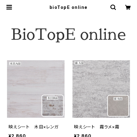
bioTopE online
映えシート 木目×レンガ
映えシート 霧ラメ×霧
¥2,860
¥2,860