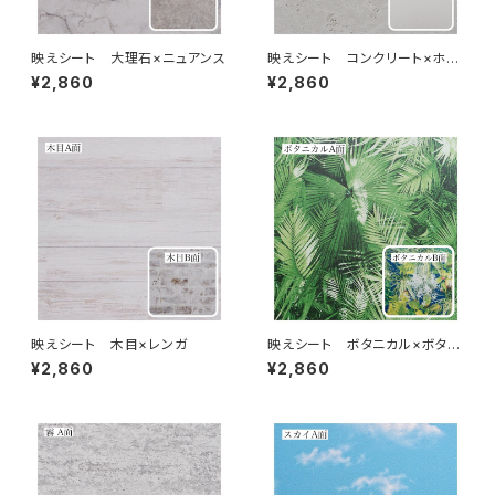
映えシート 大理石×ニュアンス
映えシート コンクリート×ホワ
イト
¥2,860
¥2,860
映えシート 木目×レンガ
映えシート ボタニカル×ボタニ
カル
¥2,860
¥2,860