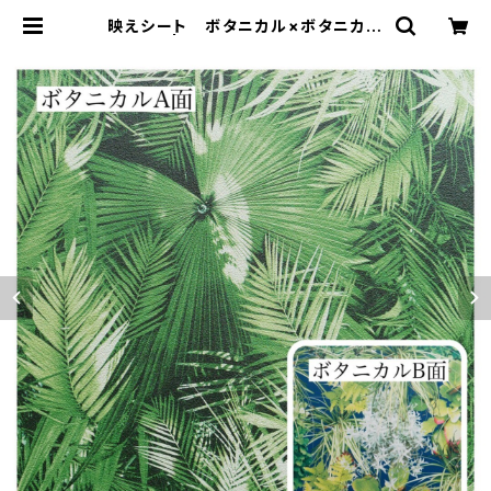
映えシート ボタニカル×ボタニカル
| bioTopE online