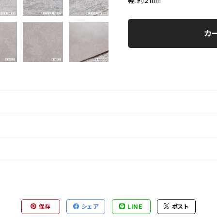
幅:約２mm
カ
保存
シェア
LINE
ポスト